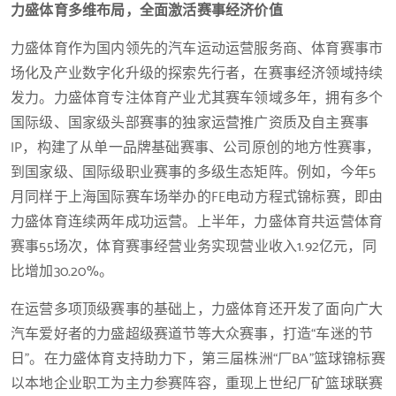
力盛体育多维布局，全面激活赛事经济价值
力盛体育作为国内领先的汽车运动运营服务商、体育赛事市
场化及产业数字化升级的探索先行者，在赛事经济领域持续
发力。力盛体育专注体育产业尤其赛车领域多年，拥有多个
国际级、国家级头部赛事的独家运营推广资质及自主赛事
IP，构建了从单一品牌基础赛事、公司原创的地方性赛事，
到国家级、国际级职业赛事的多级生态矩阵。例如，今年5
月同样于上海国际赛车场举办的FE电动方程式锦标赛，即由
力盛体育连续两年成功运营。上半年，力盛体育共运营体育
赛事55场次，体育赛事经营业务实现营业收入1.92亿元，同
比增加30.20%。
在运营多项顶级赛事的基础上，力盛体育还开发了面向广大
汽车爱好者的力盛超级赛道节等大众赛事，打造“车迷的节
日”。在力盛体育支持助力下，第三届株洲“厂BA”篮球锦标赛
以本地企业职工为主力参赛阵容，重现上世纪厂矿篮球联赛