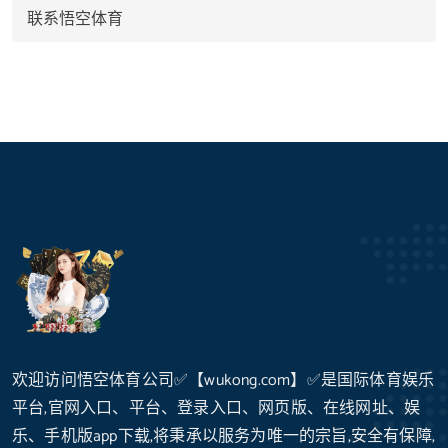
联系悟空体育
欢迎访问悟空体育公司✅【wukong.com】✅是国际体育娱乐
平台,官网入口、平台、登录入口、网页版、在线网址、娱
乐、手机版app下载,将秉承以服务为唯一的宗旨,安全有保障,