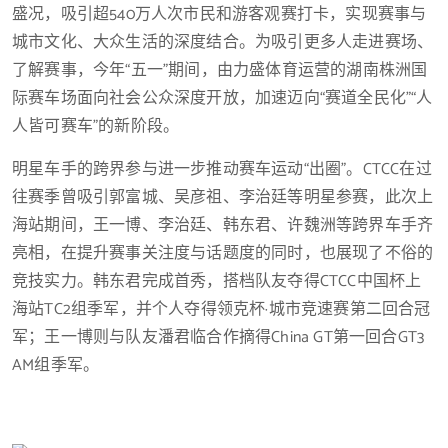
盛况，吸引超540万人次市民和游客观赛打卡，实现赛事与
城市文化、大众生活的深度结合。为吸引更多人走进赛场、
了解赛事，今年“五一”期间，由力盛体育运营的湖南株洲国
际赛车场面向社会公众深度开放，加速迈向“赛道全民化”“人
人皆可赛车”的新阶段。
明星车手的跨界参与进一步推动赛车运动“出圈”。CTCC在过
往赛季曾吸引郭富城、吴彦祖、李治廷等明星参赛，此次上
海站期间，王一博、李治廷、韩东君、许魏洲等跨界车手齐
亮相，在提升赛事关注度与话题度的同时，也展现了不俗的
竞技实力。韩东君完成首秀，搭档队友夺得CTCC中国杯上
海站TC2组季军，并个人夺得领克杯·城市竞速赛第二回合冠
军；王一博则与队友潘君临合作摘得China GT第一回合GT3
AM组季军。