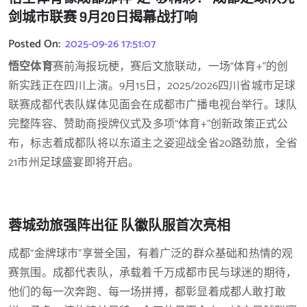
剑城市联赛 9月20日揭幕战打响
Posted On:
2025-09-26 17:51:07
悟空体育
赛前海报玩梗，赛后文旅联动，一场“体育+”的创
新实践正在四川上演。9月15日，2025/2026四川省城市足球
联赛成都代表队媒体见面会在成都市广播电视台举行。球队
完整阵容、赞助商授牌仪式及多项“体育+”创新政策正式公
布，标志着成都队将以东道主之姿迎战全省20路劲旅，全省
21市州足球盛宴即将开启。
蓉城劲旅强阵出征 队徽队服首次亮相
成都“金牌球市”享誉全国，有着广泛的群众基础和热情的观
赛氛围。成都代表队，承载着千万成都市民与球迷的期待，
他们的每一次奔跑、每一场拼搏，都彰显着成都人敢打敢