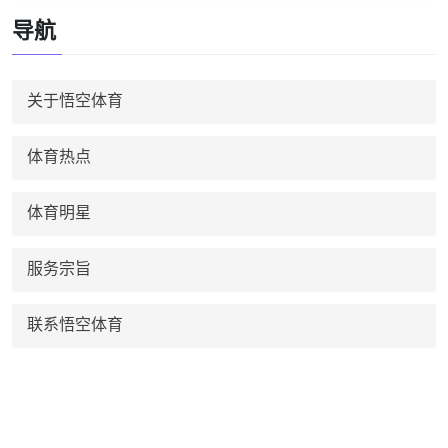
导航
关于悟空体育
体育热点
体育明星
服务宗旨
联系悟空体育