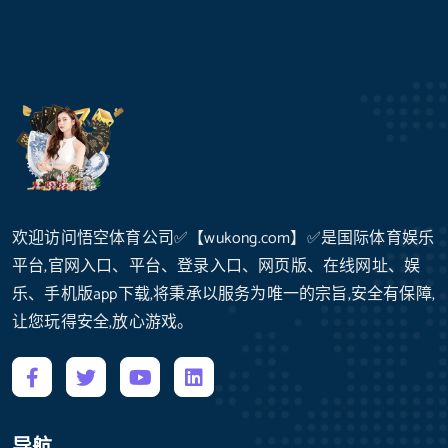
欢迎访问悟空体育公司✅【wukong.com】✅是国际体育娱乐
平台,官网入口、平台、登录入口、网页版、在线网址、娱
乐、手机版app下载,将秉承以服务为唯一的宗旨,安全有保障,
让您玩得安全,放心游戏。
导航