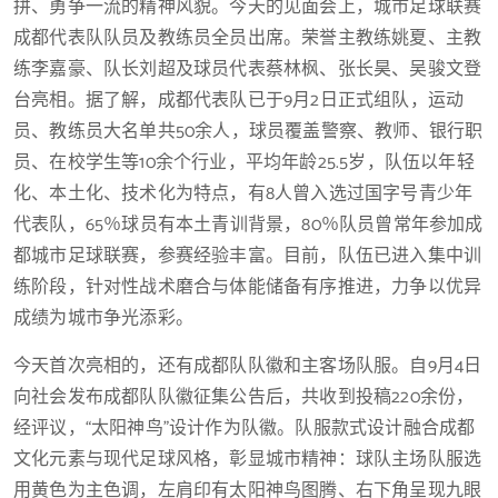
拼、勇争一流的精神风貌。今天的见面会上，城市足球联赛
成都代表队队员及教练员全员出席。荣誉主教练姚夏、主教
练李嘉豪、队长刘超及球员代表蔡林枫、张长昊、吴骏文登
台亮相。据了解，成都代表队已于9月2日正式组队，运动
员、教练员大名单共50余人，球员覆盖警察、教师、银行职
员、在校学生等10余个行业，平均年龄25.5岁，队伍以年轻
化、本土化、技术化为特点，有8人曾入选过国字号青少年
代表队，65％球员有本土青训背景，80％队员曾常年参加成
都城市足球联赛，参赛经验丰富。目前，队伍已进入集中训
练阶段，针对性战术磨合与体能储备有序推进，力争以优异
成绩为城市争光添彩。
今天首次亮相的，还有成都队队徽和主客场队服。自9月4日
向社会发布成都队队徽征集公告后，共收到投稿220余份，
经评议，“太阳神鸟”设计作为队徽。队服款式设计融合成都
文化元素与现代足球风格，彰显城市精神：球队主场队服选
用黄色为主色调，左肩印有太阳神鸟图腾、右下角呈现九眼