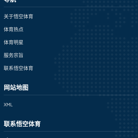
关于悟空体育
体育热点
体育明星
服务宗旨
联系悟空体育
网站地图
XML
联系悟空体育