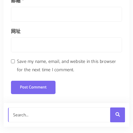
邮箱
*
网址
Save my name, email, and website in this browser
for the next time I comment.