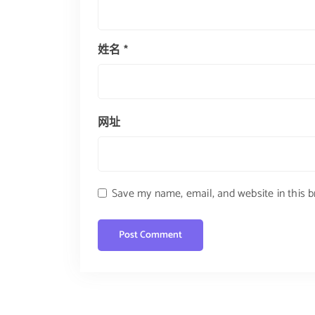
姓名
*
网址
Save my name, email, and website in this 