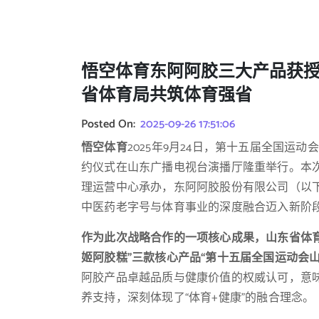
悟空体育东阿阿胶三大产品获授
省体育局共筑体育强省
Posted On:
2025-09-26 17:51:06
悟空体育
2025年9月24日，第十五届全国运
约仪式在山东广播电视台演播厅隆重举行。本
理运营中心承办，东阿阿胶股份有限公司（以下
中医药老字号与体育事业的深度融合迈入新阶
作为此次战略合作的一项核心成果，山东省体育局
姬
阿胶糕
”三款核心产品“第十五届全国运动会
阿胶产品卓越品质与健康价值的权威认可，意
养支持，深刻体现了“体育+健康”的融合理念。