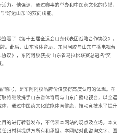
新活力。他强调，通过赛事的举办和中医药文化的传播，
与“好运山东”的双向赋能。
胶签署了《第十五届全运会山东代表团战略合作协议》，
奖牌。此后，山东省体育局、东阿阿胶与山东广播电视台
协议》，东阿阿胶获授“山东省马拉松联赛总冠名”奖
域。
品”称号，是东阿阿胶品牌价值获得高度认可的体现。在
阿胶将继续携手山东省体育局与山东广播电视台，以全运
载体，通过中医药文化赋能体育健康，推动竞技水平提升
之目的进行转载发布，不代表本网站的观点及立场。本文
责任归材料提供方所有和承担。本网站对此咨询文字、图