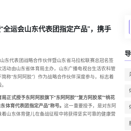
“全运会山东代表团指定产品”，携手
导
动会山东代表团战略合作伙伴暨山东省马拉松联赛总冠名签
次活动由山东省体育局主办，山东广播电视台生活农科管
简称“东阿阿胶”）作为战略合作伙伴深度参与，标志着
段。
正式授予东阿阿胶旗下“东阿阿胶”“复方阿胶浆”“桃花
山东体育代表团指定产品”称号。
这一重要授予，是对东阿
味着山东体育健儿在备战征程中将获得坚实可靠的健康营