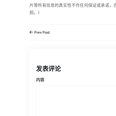
片等所有信息的真实性不作任何保证或承诺，
担。）
Prev Post
发表评论
内容