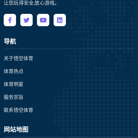
让您玩得安全,放心游戏。
导航
关于悟空体育
体育热点
体育明星
服务宗旨
联系悟空体育
网站地图