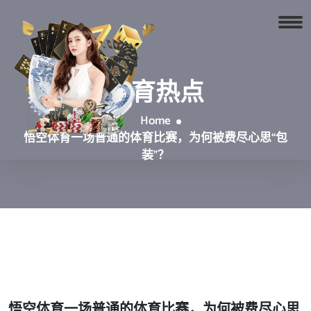
体育热点
Home
悟空体育一场普通的体育比赛，为何被费尽心思“包
装”？
悟空体育一场普通的体育比赛，为何被费尽心思