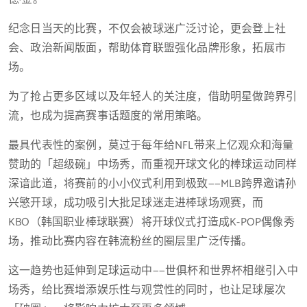
纪念日当天的比赛，不仅会被球迷广泛讨论，更会登上社
会、政治新闻版面，帮助体育联盟强化品牌形象，拓展市
场。
为了抢占更多区域以及年轻人的关注度，借助明星做跨界引
流，也成为提高赛事话题度的常用策略。
最具代表性的案例，莫过于每年给NFL带来上亿观众和海量
赞助的「超级碗」中场秀，而重视开球文化的棒球运动同样
深谙此道，将赛前的小小仪式利用到极致——MLB跨界邀请孙
兴慜开球，成功吸引大批足球迷走进棒球场观赛，而
KBO（韩国职业棒球联赛）将开球仪式打造成K-POP偶像秀
场，推动比赛内容在韩流粉丝的圈层里广泛传播。
这一趋势也延伸到足球运动中——世俱杯和世界杯相继引入中
场秀，给比赛增添娱乐性与观赏性的同时，也让足球屡次