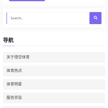
导航
关于悟空体育
体育热点
体育明星
服务宗旨