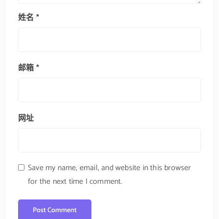
姓名
*
邮箱
*
网址
Save my name, email, and website in this browser
for the next time I comment.