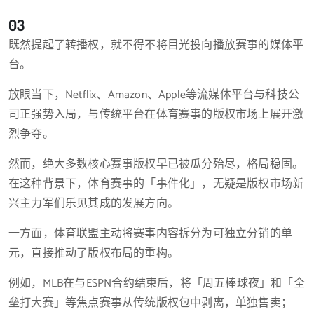
03
既然提起了转播权，就不得不将目光投向播放赛事的媒体平
台。
放眼当下，Netflix、Amazon、Apple等流媒体平台与科技公
司正强势入局，与传统平台在体育赛事的版权市场上展开激
烈争夺。
然而，绝大多数核心赛事版权早已被瓜分殆尽，格局稳固。
在这种背景下，体育赛事的「事件化」，无疑是版权市场新
兴主力军们乐见其成的发展方向。
一方面，体育联盟主动将赛事内容拆分为可独立分销的单
元，直接推动了版权布局的重构。
例如，MLB在与ESPN合约结束后，将「周五棒球夜」和「全
垒打大赛」等焦点赛事从传统版权包中剥离，单独售卖；