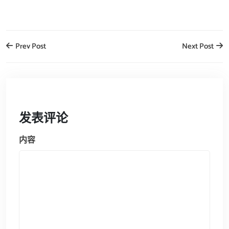
Prev Post
Next Post
发表评论
内容