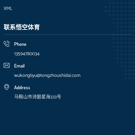
XML
联系悟空体育
Phone
13594780034
Email
wukongtiyu@tongzhoushidai.com
Address
马鞍山市诗狠星海333号