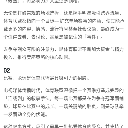
「破圈」，将影响力扩大至更多领域。
无论是打破常规的场地选择，还是携手明星吸引跨界流量，
体育联盟都指向一个目标——扩充单场赛事的内涵，使其能承
载更多的内容、情感、流行符号甚至社会议题，最终成为一
个值得去看、去讨论，甚至是被记住的「事件」。
去争夺观众有限的注意力，是体育联盟不断加大资金与精力
投入、推行卖座策略的核心动因。
02
比赛，永远是体育联盟最具吸引力的招牌。
电视媒体传播时代，体育联盟遵循把一个赛季打造成完整的
「连载剧」的叙事手法，每一场比赛都是在为争夺冠军而铺
垫，球星在比赛中的成长、一场关键战的胜负，则是球队牵
一发而动全身的伏笔。
这种叙事方式，吸引了最早一批热爱体育的受众，并支持了