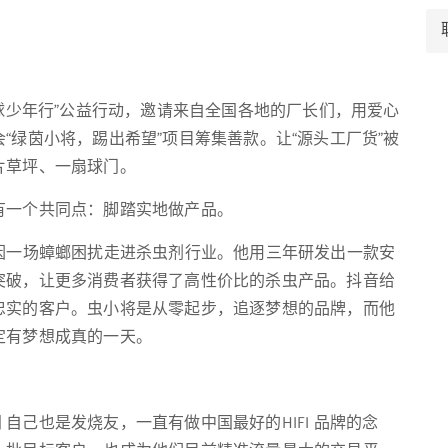
足球少年行”公益行动，邀请来自全国各地的厂长们，用爱心
“绿茵小将，踢出希望”项目筹集善款。让“源头工厂货”被
片草坪、一扇球门。
有一个共同点：脚踏实地做产品。
因一场蟑螂困扰走进杀虫剂行业。他用三年研发出一款安
突破，让更多消费者获得了高性价比的杀虫产品。抖音给
忠实的客户。虫小将是从零起步，追逐梦想的品牌，而他
定有梦想成真的一天。
间 自己也是发烧友，一直有做中国最好的HIFI 品牌的念