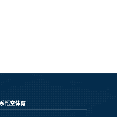
系悟空体育