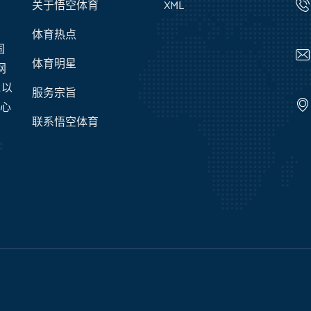
关于悟空体育
XML
体育热点
国
体育明星
网
承以
服务宗旨
放心
联系悟空体育