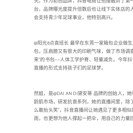
头。作为初创品牌，抖音电商让他接触到了第
台，品牌曝光度提升倍数后也让线下实体店的
会支持青少年足球事业，他特别高兴。
@阳光8点袁班长 最早在东莞一家箱包企业做
包，压肩膀又有很大的印刷气味，做了市场调
来”的书包——人体工学护脊、轻量减负。今年
直播的形式支持孩子们的足球梦。
然姐，是@DAI AN DI黛安蒂 品牌的创始
龄肌市场，研发抗衰系列，她的直播间里，除
么敢抬头笑”，抖音直播间让她遇见了更多相似
雨，也更想为他人撑起一把伞，用自己的力量回