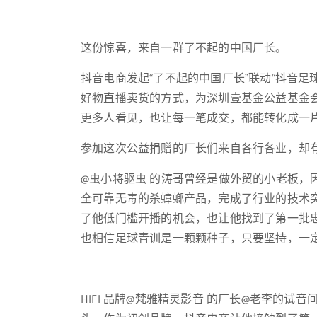
这份惊喜，来自一群了不起的中国厂长。
抖音电商发起“了不起的中国厂长”联动“抖音
好物直播卖货的方式，为深圳壹基金公益基金会
更多人看见，也让每一笔成交，都能转化成一
参加这次公益捐赠的厂长们来自各行各业，却
@虫小将驱虫 的涛哥曾经是做外贸的小老板，
全可靠无毒的杀蟑螂产品，完成了行业的技术
了他低门槛开播的机会，也让他找到了第一批
也相信足球青训是一颗颗种子，只要坚持，一
HIFI 品牌@梵雅精灵影音 的厂长@老李的试音