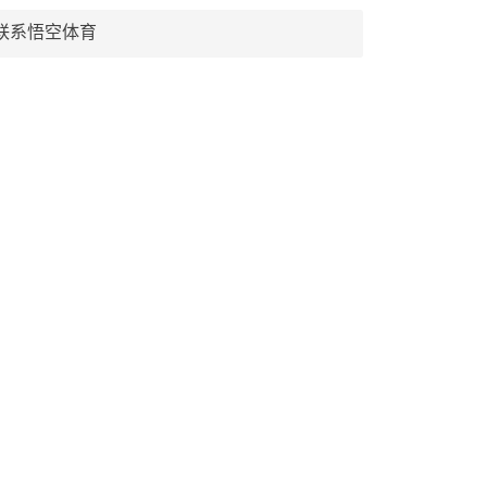
联系悟空体育