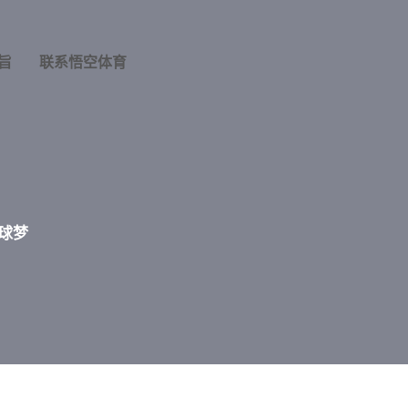
旨
联系悟空体育
球梦