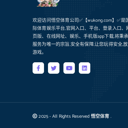
欢迎访问悟空体育公司✅【wukong.com】✅是
际体育娱乐平台,官网入口、平台、登录入口、
页版、在线网址、娱乐、手机版app下载,将秉
服务为唯一的宗旨,安全有保障,让您玩得安全,
游戏。
2025 - All Rights Reserved
悟空体育
.