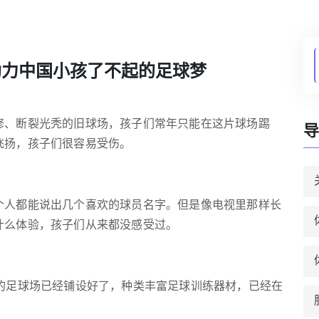
助力中国小孩了不起的足球梦
修、断裂光秃的旧球场，孩子们常年只能在这片球场踢
导
飞扬，孩子们很容易受伤。
个人都能说出几个喜欢的球员名字。但是像电视里那样长
什么体验，孩子们从来都没感受过。
的足球场已经铺设好了，种类丰富足球训练器材，已经在