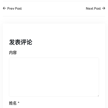
Prev Post
Next Post
发表评论
内容
姓名
*