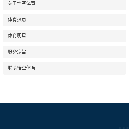
关于悟空体育
体育热点
体育明星
服务宗旨
联系悟空体育