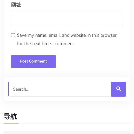
网址
Save my name, email, and website in this browser
for the next time I comment.
导航