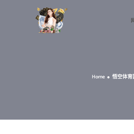
Home
悟空体育