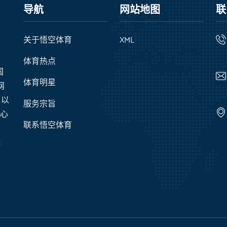
导航
网站地图
联
关于悟空体育
XML
体育热点
国
体育明星
网
承以
服务宗旨
放心
联系悟空体育