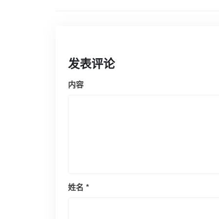
发表评论
内容
姓名
*