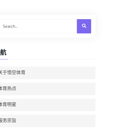
航
关于悟空体育
体育热点
体育明星
服务宗旨