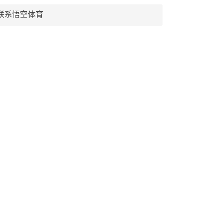
联系悟空体育