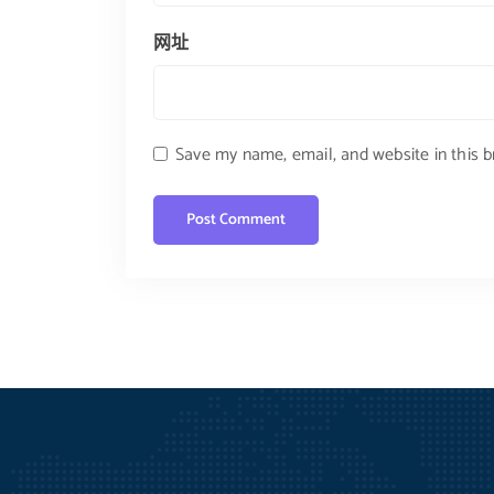
网址
Save my name, email, and website in this 