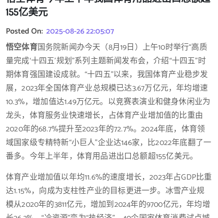
155亿美元
Posted On:
2025-08-26 22:05:07
悟空体育
国务院新闻办今天（8月19日）上午10时举行“高质
量完成‘十四五’规划”系列主题新闻发布会，介绍“十四五”时
期体育强国建设成就。“十四五”以来，我国体育产业稳步发
展，2023年全国体育产业总规模已达3.67万亿元，年均增速
10.3%，增加值达1.49万亿元。以竞赛表演业和健身休闲业为
龙头，体育服务业快速增长，占体育产业增加值的比重由
2020年的68.7%提升至2023年的72.7%。2024年底，体育领
域国家级专精特新“小巨人”企业达146家，比2022年底翻了一
番多。今年上半年，体育用品进出口总额超155亿美元。
体育产业增加值以年均11.6%的速度增长，2023年占GDP比重
达1.15%，向成为支柱性产业的目标更进一步。冰雪产业规
模从2020年的3811亿元，增加到2024年的9700亿元，年均增