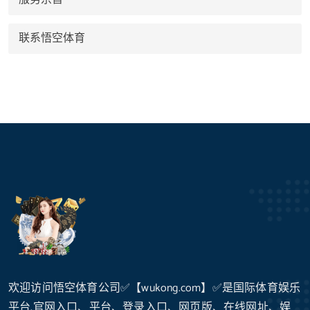
联系悟空体育
欢迎访问悟空体育公司✅【wukong.com】✅是国际体育娱乐
平台,官网入口、平台、登录入口、网页版、在线网址、娱