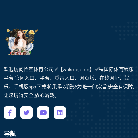
欢迎访问悟空体育公司✅【wukong.com】✅是国际体育娱乐
平台,官网入口、平台、登录入口、网页版、在线网址、娱
乐、手机版app下载,将秉承以服务为唯一的宗旨,安全有保障,
让您玩得安全,放心游戏。
导航