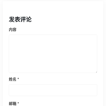
发表评论
内容
姓名
*
邮箱
*