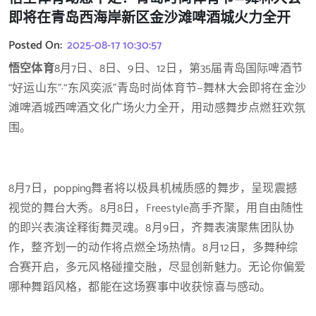
即将在青岛西海岸新区金沙滩啤酒城火力全开
Posted On:
2025-08-17 10:30:57
悟空体育
8月7日、8日、9日、12日，第35届青岛国际啤酒节
“好运山东”·“东风奕派”青岛时尚体育节—舞林大会即将在金沙
滩啤酒城西啤酒文化广场火力全开，用动感舞步点燃狂欢氛
围。
8月7日，popping舞者将以极具机械质感的舞步，呈现震撼
视觉的舞台大秀。8月8日，Freestyle高手齐聚，用自由随性
的即兴表演诠释街舞灵魂。8月9日，齐舞表演聚焦团队协
作，整齐划一的动作将点燃全场热情。8月12日，多舞种综
合赛开启，多元风格碰撞交融，尽显创新魅力。无论你偏爱
哪种舞蹈风格，都能在这场赛事中收获惊喜与感动。