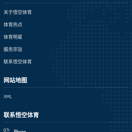
关于悟空体育
体育热点
体育明星
服务宗旨
联系悟空体育
网站地图
XML
联系悟空体育
Phone