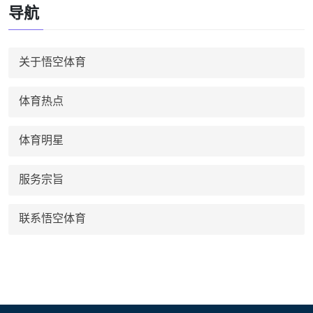
导航
关于悟空体育
体育热点
体育明星
服务宗旨
联系悟空体育