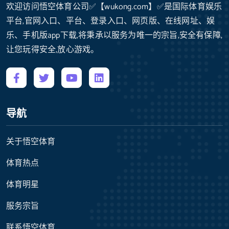
欢迎访问悟空体育公司✅【wukong.com】✅是国际体育娱乐
平台,官网入口、平台、登录入口、网页版、在线网址、娱
乐、手机版app下载,将秉承以服务为唯一的宗旨,安全有保障,
让您玩得安全,放心游戏。
导航
关于悟空体育
体育热点
体育明星
服务宗旨
联系悟空体育