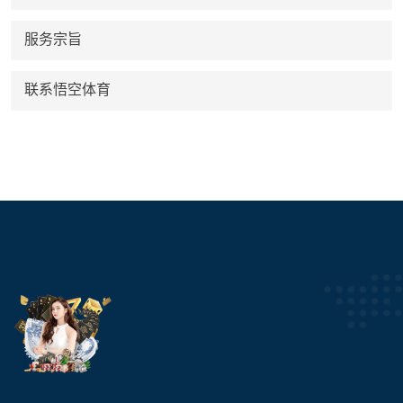
服务宗旨
联系悟空体育