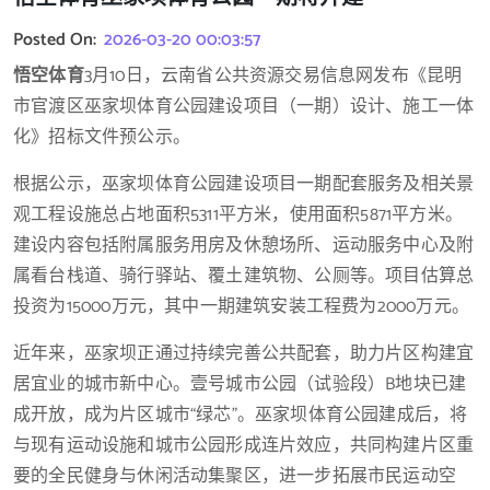
Posted On:
2026-03-20 00:03:57
悟空体育
3月10日，云南省公共资源交易信息网发布《昆明
市官渡区巫家坝体育公园建设项目（一期）设计、施工一体
化》招标文件预公示。
根据公示，巫家坝体育公园建设项目一期配套服务及相关景
观工程设施总占地面积5311平方米，使用面积5871平方米。
建设内容包括附属服务用房及休憩场所、运动服务中心及附
属看台栈道、骑行驿站、覆土建筑物、公厕等。项目估算总
投资为15000万元，其中一期建筑安装工程费为2000万元。
近年来，巫家坝正通过持续完善公共配套，助力片区构建宜
居宜业的城市新中心。壹号城市公园（试验段）B地块已建
成开放，成为片区城市“绿芯”。巫家坝体育公园建成后，将
与现有运动设施和城市公园形成连片效应，共同构建片区重
要的全民健身与休闲活动集聚区，进一步拓展市民运动空