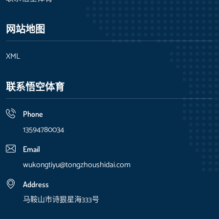
网站地图
XML
联系悟空体育
Phone
13594780034
Email
wukongtiyu@tongzhoushidai.com
Address
马鞍山市诗狠星海333号