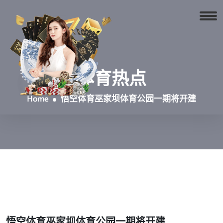
体育热点
Home
悟空体育巫家坝体育公园一期将开建
悟空体育巫家坝体育公园一期将开建