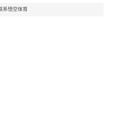
联系悟空体育