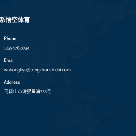
系悟空体育
Phone
13594780034
Email
wukongtiyu@tongzhoushidai.com
Address
马鞍山市诗狠星海333号