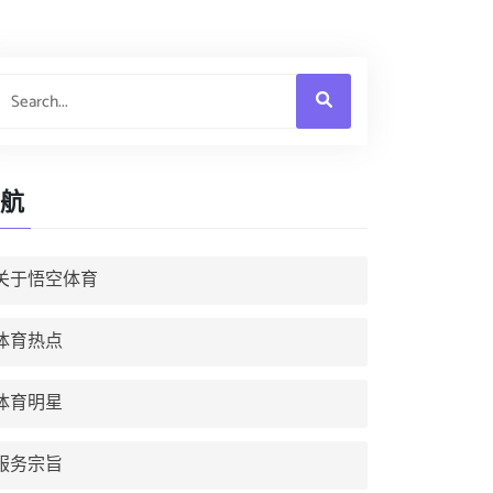
航
关于悟空体育
体育热点
体育明星
服务宗旨