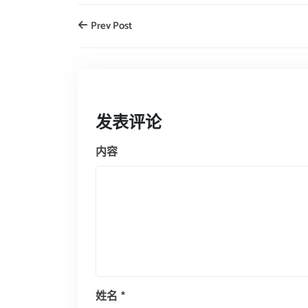
Prev Post
发表评论
内容
姓名
*