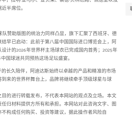
容中，拉明·亚马尔、登贝莱、裘德·贝林厄姆、佩德里以及
据近半席位。
在球队赞助版图的统治力同样凸显，旗下汇聚了西班牙、德
联结早已启动：此前于第八届中国国际进口博览会上，阿
计的2026年世界杯主场球衣已完成国内首秀；2025年
，与中国球迷共同预热这场足坛盛宴。
界杯的长久陪伴，阿迪达斯始终以卓越的产品和精准的市场
将到来的世界杯舞台上，品牌将继续牵手顶级球星与球
。
之目的进行转载发布，不代表本网站的观点及立场。本文
责任归材料提供方所有和承担。本网站对此咨询文字、图
亦不构成任何购买、投资等建议，据此操作者风险自