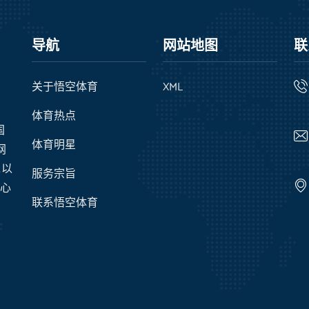
导航
网站地图
联
关于悟空体育
XML
体育热点
国
体育明星
网
承以
服务宗旨
放心
联系悟空体育