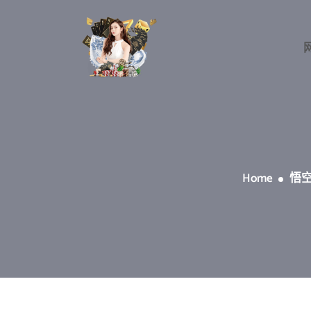
Home
悟