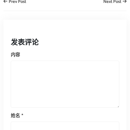
Prev Post
Next Post
发表评论
内容
姓名
*