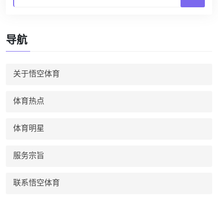
导航
关于悟空体育
体育热点
体育明星
服务宗旨
联系悟空体育