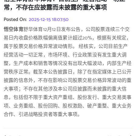
常，不存在应披露而未披露的重大事项
Posted On:
2025-12-15 18:07:50
悟空体育
舒华体育12月12日发布公告，公司股票连续三个交
易日内收盘价格跌幅偏离值累计超过20%，根据有关规定，
属于股票交易价格异常波动情形。 经核实，公司目前生产
经营活动一切正常，市场环境、行业政策没有发生重大调
整，生产成本和销售等情况没有出现大幅波动，内部生产经
营秩序正常。截至本公告披露日，除了在指定媒体上已公开
披露的信息外，不存在影响公司股票交易价格异常波动的重
大事项；不存在其他涉及本公司应披露而未披露的重大信
息，包括但不限于重大资产重组、股份发行、重大交易类事
项、业务重组、股份回购、股权激励、破产重整、重大业务
合作、引进战略投资者等重大事项。