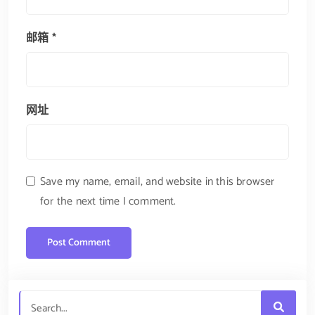
邮箱
*
网址
Save my name, email, and website in this browser
for the next time I comment.