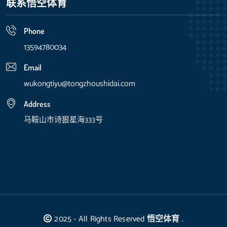
联系悟空体育
Phone
13594780034
Email
wukongtiyu@tongzhoushidai.com
Address
马鞍山市诗狠星海333号
2025 - All Rights Reserved
悟空体育
.