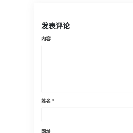
发表评论
内容
姓名
*
网址