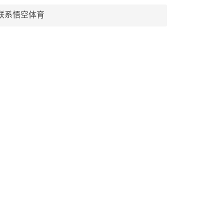
联系悟空体育