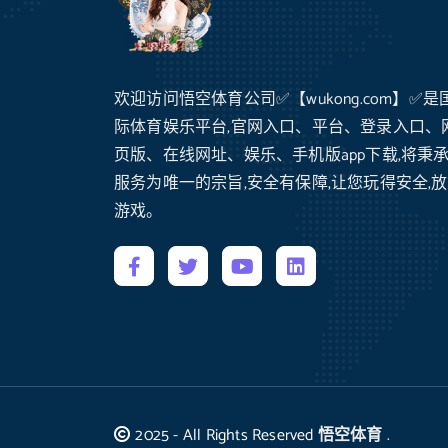
欢迎访问悟空体育公司✅【wukong.com】✅是
际体育娱乐平台,官网入口、平台、登录入口、
页版、在线网址、娱乐、手机版app下载,将秉
服务为唯一的宗旨,安全有保障,让您玩得安全,
游戏。
2025 - All Rights Reserved
悟空体育
.