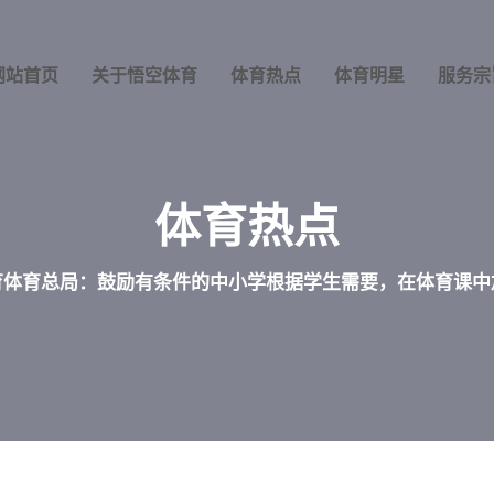
网站首页
关于悟空体育
体育热点
体育明星
服务宗
体育热点
育体育总局：鼓励有条件的中小学根据学生需要，在体育课中