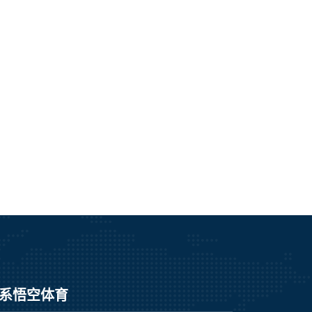
系悟空体育