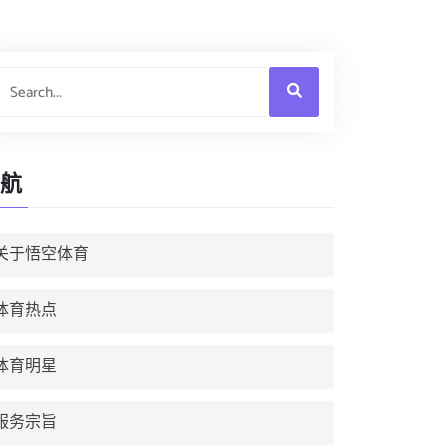
航
关于悟空体育
体育热点
体育明星
服务宗旨