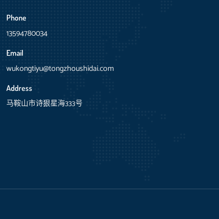
Phone
13594780034
Email
wukongtiyu@tongzhoushidai.com
Address
马鞍山市诗狠星海333号