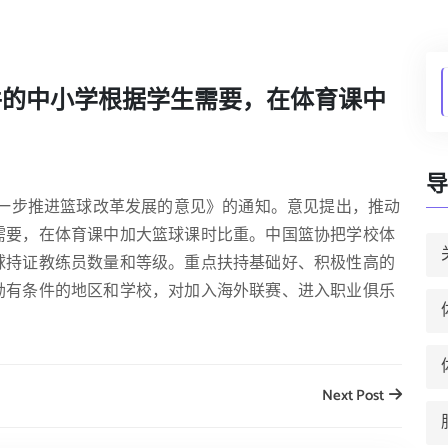
件的中小学根据学生需要，在体育课中
导
进一步推进篮球改革发展的意见》的通知。意见提出，推动
需要，在体育课中加大篮球课时比重。中国篮协把学校体
球持证教练员数量和等级。重点扶持基础好、积极性高的
励有条件的地区和学校，对加入海外联赛、进入职业俱乐
Next Post