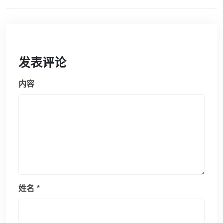
发表评论
内容
姓名
*