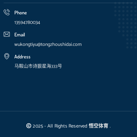
Phone
13594780034
Email
wukongtiyu@tongzhoushidai.com
Address
马鞍山市诗狠星海333号
2025 - All Rights Reserved
悟空体育
.