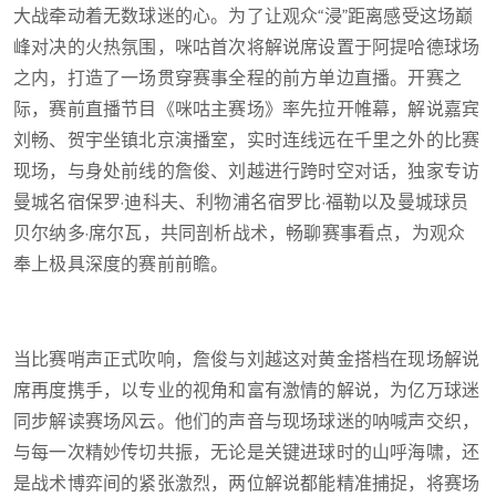
大战牵动着无数球迷的心。为了让观众“浸”距离感受这场巅
峰对决的火热氛围，咪咕首次将解说席设置于阿提哈德球场
之内，打造了一场贯穿赛事全程的前方单边直播。开赛之
际，赛前直播节目《咪咕主赛场》率先拉开帷幕，解说嘉宾
刘畅、贺宇坐镇北京演播室，实时连线远在千里之外的比赛
现场，与身处前线的詹俊、刘越进行跨时空对话，独家专访
曼城名宿保罗·迪科夫、利物浦名宿罗比·福勒以及曼城球员
贝尔纳多·席尔瓦，共同剖析战术，畅聊赛事看点，为观众
奉上极具深度的赛前前瞻。
当比赛哨声正式吹响，詹俊与刘越这对黄金搭档在现场解说
席再度携手，以专业的视角和富有激情的解说，为亿万球迷
同步解读赛场风云。他们的声音与现场球迷的呐喊声交织，
与每一次精妙传切共振，无论是关键进球时的山呼海啸，还
是战术博弈间的紧张激烈，两位解说都能精准捕捉，将赛场