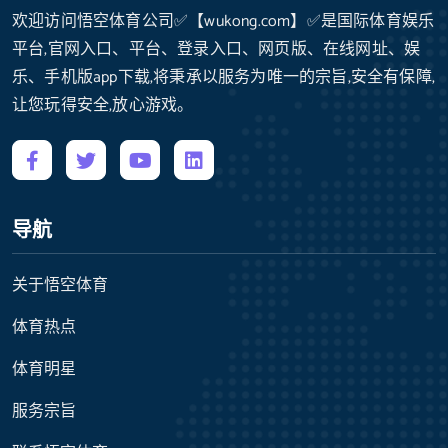
欢迎访问悟空体育公司✅【wukong.com】✅是国际体育娱乐
平台,官网入口、平台、登录入口、网页版、在线网址、娱
乐、手机版app下载,将秉承以服务为唯一的宗旨,安全有保障,
让您玩得安全,放心游戏。
导航
关于悟空体育
体育热点
体育明星
服务宗旨