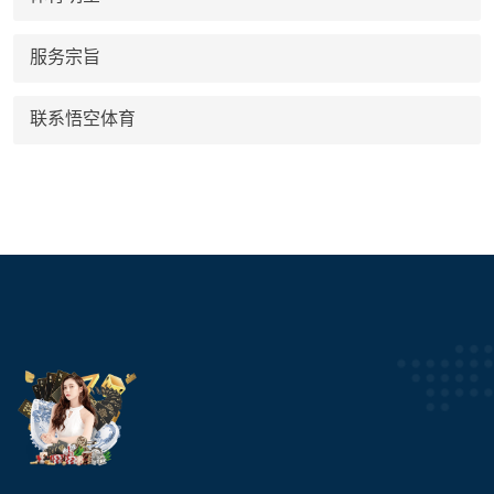
服务宗旨
联系悟空体育