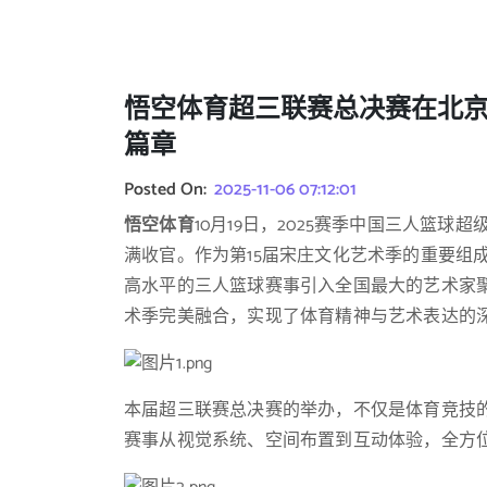
悟空体育超三联赛总决赛在北京
篇章
Posted On:
2025-11-06 07:12:01
悟空体育
10月19日，2025赛季中国三人篮
满收官。作为第15届宋庄文化艺术季的重要组
高水平的三人篮球赛事引入全国最大的艺术家
术季完美融合，实现了体育精神与艺术表达的
本届超三联赛总决赛的举办，不仅是体育竞技的
赛事从视觉系统、空间布置到互动体验，全方位