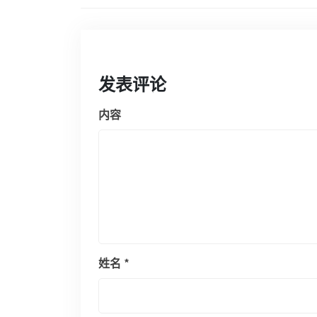
发表评论
内容
姓名
*