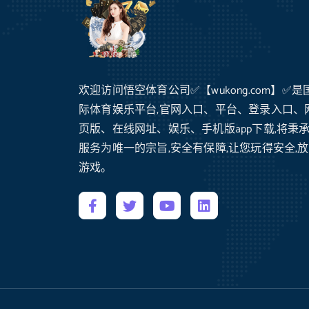
欢迎访问悟空体育公司✅【wukong.com】✅是
际体育娱乐平台,官网入口、平台、登录入口、
页版、在线网址、娱乐、手机版app下载,将秉
服务为唯一的宗旨,安全有保障,让您玩得安全,
游戏。