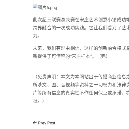
此次超三联赛总决赛在宋庄艺术创意小镇成功
跨界融合的一次成功实践。它让我们看到了艺
力。
未来，我们有理由相信，这样的创新融合模式
新提供了可借鉴的“宋庄样本”。（完）
（免责声明：本文为本网站出于传播商业信息
所涉文、图、音视频等资料之一切权力和法律
片等所有信息的真实性不作任何保证或承诺，
担。）
Prev Post