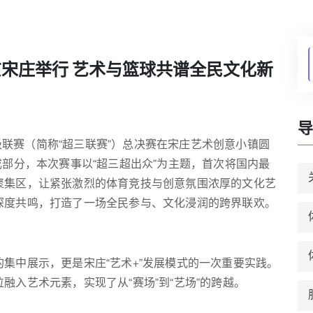
宋庄举行 艺术与篮球共谱全民文化新
导
球超级联赛（简称“超三联赛”）总决赛在宋庄艺术创意小镇圆
成部分，本次赛事以“超三超出众”为主题，首次将国内最
聚集区，让紧张激烈的体育竞技与创意氛围浓厚的文化艺
深度共鸣，打造了一场全民参与、文化浸润的跨界联欢。
集中展示，更是宋庄“艺术+”发展模式的一次重要实践。
融入艺术元素，实现了从“赛场”到“艺场”的跨越。