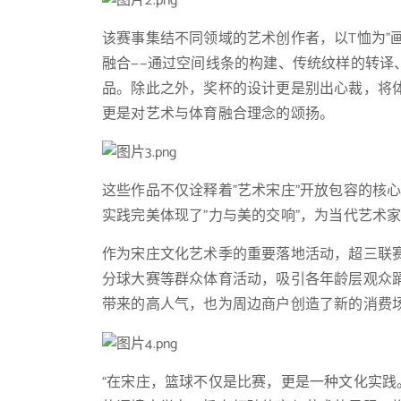
该赛事集结不同领域的艺术创作者，以T恤为"
融合——通过空间线条的构建、传统纹样的转译
品。除此之外，奖杯的设计更是别出心裁，将
更是对艺术与体育融合理念的颂扬。
这些作品不仅诠释着"艺术宋庄"开放包容的核
实践完美体现了"力与美的交响"，为当代艺术
作为宋庄文化艺术季的重要落地活动，超三联
分球大赛等群众体育活动，吸引各年龄层观众踊
带来的高人气，也为周边商户创造了新的消费
“在宋庄，篮球不仅是比赛，更是一种文化实践