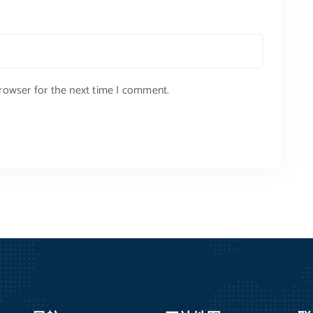
browser for the next time I comment.