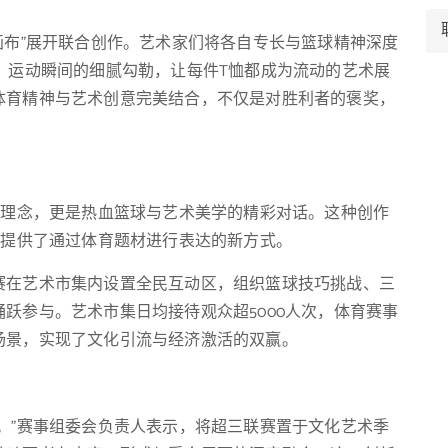
画布"展开联合创作。艺术家们将各自专长与篮球精神深度
、运动瞬间的细腻勾勒，让每件T恤都成为流动的艺术展
体育精神与艺术创意完美结合，不仅是对胜利者的褒奖，
心理念，更是热血篮球与艺术美学的精彩对话。这种创作
家提供了通过体育题材进行表达的新方式。
赛在艺术市集内设置全民互动区，组织篮球技巧挑战、三
跃参与。艺术市集日均接待观众超5000人次，体育赛事
场景，实现了文化引流与经济激活的双赢。
。”赛事组委会负责人表示，将超三联赛置于文化艺术季