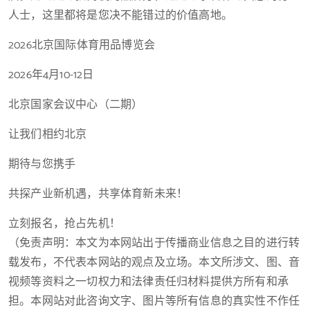
人士，这里都将是您决不能错过的价值高地。
2026北京国际体育用品博览会
2026年4月10-12日
北京国家会议中心（二期）
让我们相约北京
期待与您携手
共探产业新机遇，共享体育新未来！
立刻报名，抢占先机！
（免责声明：本文为本网站出于传播商业信息之目的进行转
载发布，不代表本网站的观点及立场。本文所涉文、图、音
视频等资料之一切权力和法律责任归材料提供方所有和承
担。本网站对此咨询文字、图片等所有信息的真实性不作任