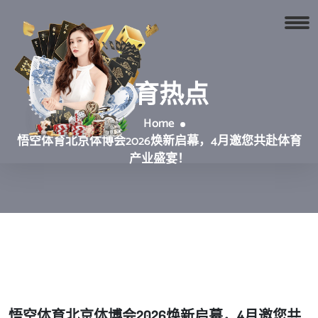
体育热点
Home
悟空体育北京体博会2026焕新启幕，4月邀您共赴体育
产业盛宴！
悟空体育北京体博会2026焕新启幕，4月邀您共