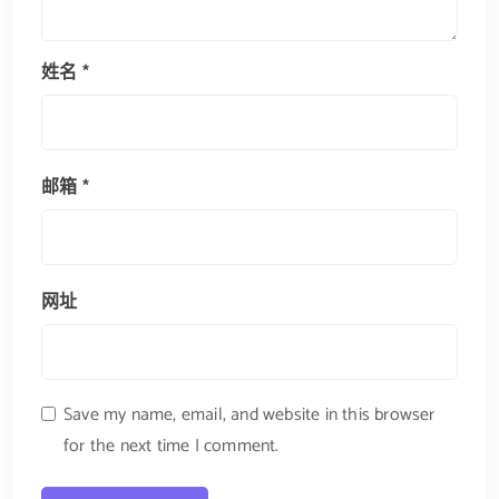
姓名
*
邮箱
*
网址
Save my name, email, and website in this browser
for the next time I comment.