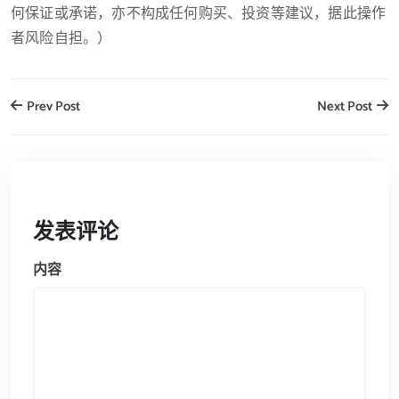
何保证或承诺，亦不构成任何购买、投资等建议，据此操作
者风险自担。）
Prev Post
Next Post
发表评论
内容