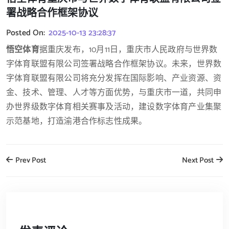
署战略合作框架协议
Posted On:
2025-10-13 23:28:37
悟空体育
据重庆发布，10月11日，重庆市人民政府与世界数
字体育联盟有限公司签署战略合作框架协议。未来，世界数
字体育联盟有限公司将充分发挥在国际影响、产业资源、资
金、技术、管理、人才等方面优势，与重庆市一道，共同申
办世界级数字体育相关赛事及活动，建设数字体育产业集聚
示范基地，打造渝港合作标志性成果。
Prev Post
Next Post