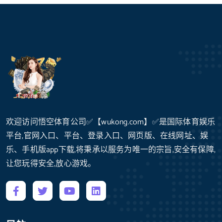
欢迎访问悟空体育公司✅【wukong.com】✅是国际体育娱乐
平台,官网入口、平台、登录入口、网页版、在线网址、娱
乐、手机版app下载,将秉承以服务为唯一的宗旨,安全有保障,
让您玩得安全,放心游戏。