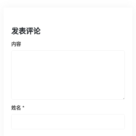
发表评论
内容
姓名
*