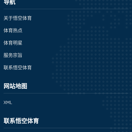
导航
关于悟空体育
体育热点
体育明星
服务宗旨
联系悟空体育
网站地图
XML
联系悟空体育