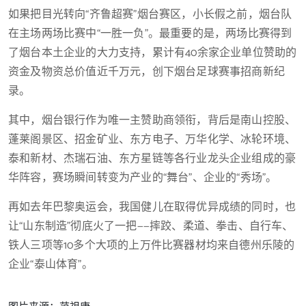
如果把目光转向“齐鲁超赛”烟台赛区，小长假之前，烟台队
在主场两场比赛中“一胜一负”。最重要的是，两场比赛得到
了烟台本土企业的大力支持，累计有40余家企业单位赞助的
资金及物资总价值近千万元，创下烟台足球赛事招商新纪
录。
其中，烟台银行作为唯一主赞助商领衔，背后是南山控股、
蓬莱阁景区、招金矿业、东方电子、万华化学、冰轮环境、
泰和新材、杰瑞石油、东方星链等各行业龙头企业组成的豪
华阵容，赛场瞬间转变为产业的“舞台”、企业的“秀场”。
再如去年巴黎奥运会，我国健儿在取得优异成绩的同时，也
让“山东制造”彻底火了一把——摔跤、柔道、拳击、自行车、
铁人三项等10多个大项的上万件比赛器材均来自德州乐陵的
企业“泰山体育”。