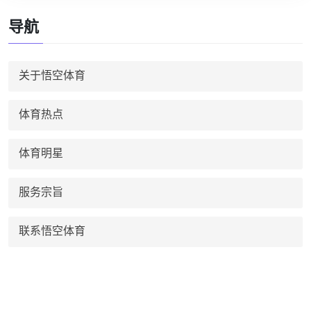
导航
关于悟空体育
体育热点
体育明星
服务宗旨
联系悟空体育