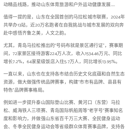
动精品线路，推动山东体育旅游和户外运动健康发展……
值得一提的是，山东在全国首创的马拉松城市联赛，2024年
共举办13站，近20万名跑者在自我挑战与城市发展的双向奔
赴中感悟齐鲁之美，人文之韵。
尤其，青岛马拉松推出的“号码布就是景区通行证”，赛事期
间，72家景区接待游客224万人次，收入1534.46万元、同比
增长7.2%，64家星级饭店入住5.7万人，同比增长13.95%。
一直以来，山东也在支持各市结合历史文化底蕴和自然生态
资源，做大做强传统品牌赛事，构建“市市有品牌、县县有
特色”品牌赛事格局。
例如进一步提升泰山国际登山比赛、黄河口（东营）马拉
松、威海铁人三项赛、青岛国际帆船周等“老字号”赛事知名
度和影响力，并做强山东省百千万三大赛、全民健身运动
会、冬季全民健身运动会等省级群众体育赛事品牌，支持各