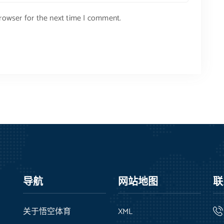
browser for the next time I comment.
导航
网站地图
联
关于悟空体育
XML