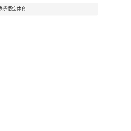
联系悟空体育