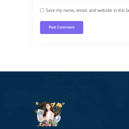
Save my name, email, and website in this 