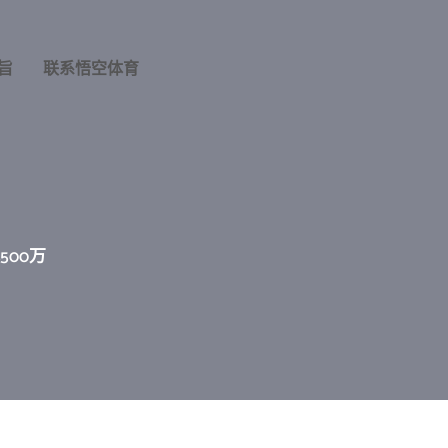
旨
联系悟空体育
00万