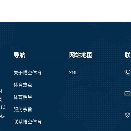
导航
网站地图
联
关于悟空体育
XML
体育热点
国
体育明星
网
承以
服务宗旨
放心
联系悟空体育