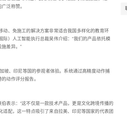
的广泛称赞。
可移动、免施工的解决方案非常适合我国多样化的教育环
国际）人工智能执行总裁吴伟介绍：“我们的产品依托模
施差异。”
自新加坡、印尼等国的参观者体验。系统通过高精度动作捕
特的动作评分报告。
联伯表示：“这不仅是一款技术产品，更是文化跨境传播的
文化适配，这一特点吸引了来自拉美、印尼等国家的代表团