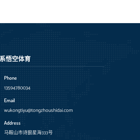
系悟空体育
Phone
13594780034
Email
wukongtiyu@tongzhoushidai.com
Address
马鞍山市诗狠星海333号