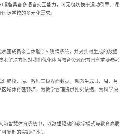
款AI设备具备多语言交互能力，可无缝切换于运动引导、课
合国际学校的多元化需求。
表团成员亲自体验了AI跳绳系统，并对实时生成的数据
种技术解决方案对我们优化体育教育资源配置具有重要参考
式汇聚校、局、教师三级界面数据，动态生成日、周、月
察区域体育强弱项，为教学管理提供扎实依据，为科学决
“大沩智慧体育系统中，以数据驱动的教学模式与教育高质
可复制的实践样本”。