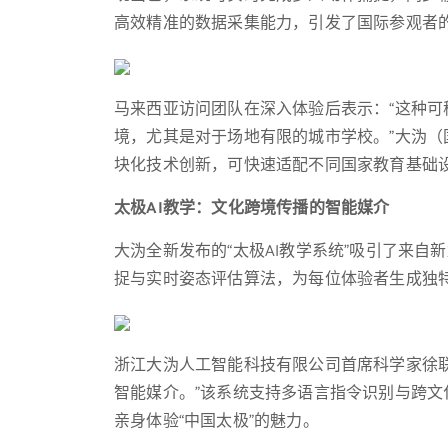
高效精准的数据采集能力，引发了国际参观者
马来西亚访问团队在深入体验后表示：“这种
境，尤其是对于场地有限的城市学校。”大沩（
块化技术创新，可快速适配不同国家教育基础设
太极AI教学：文化跨境传播的智能媒介
大沩全新发布的“太极AI教学系统”吸引了来
捉与实时姿态评估算法，为每位体验者生成独
浙江大沩人工智能科技有限公司首席科学家徐
智能媒介。”该系统支持多语言指令识别与跨
亲身体验“中国太极”的魅力。