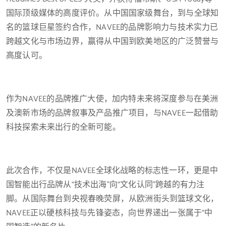
国际顶级媒体的高度评价。从中国国家级舞台，到与全球知
名的篮球巨星签约合作，NAVEE的品牌影响力与技术实力已
跨越文化与市场边界，赢得从中国到欧美地区的广泛赞誉与
高度认可。
作为NAVEE的品牌推广大使，加内特未来将深度参与在美洲
及澳新市场的品牌叙事及产品推广项目，与NAVEE一起借助
科技探索未来出行的全新可能。
此次合作，不仅是NAVEE全球化战略的标志性一环，更是中
国智能出行品牌从“技术出海”向“文化认同”跨越的有力注
脚。从国际舞台到央视春晚荧屏，从欧洲街头到篮球文化，
NAVEE正以硬核科技与先锋姿态，向世界递出一张属于“中