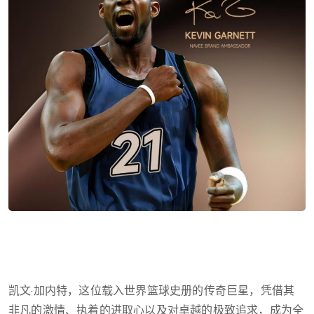
凯文·加内特，这位载入世界篮球史册的传奇巨星，凭借其
非凡的激情、执着的进取心以及对卓越的极致追求，成为全