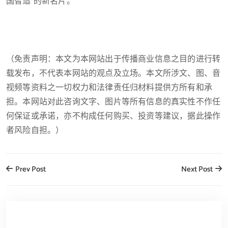
国智造”的新名片。
（免责声明：本文为本网站出于传播商业信息之目的进行转
载发布，不代表本网站的观点及立场。本文所涉文、图、音
视频等资料之一切权力和法律责任归材料提供方所有和承
担。本网站对此咨询文字、图片等所有信息的真实性不作任
何保证或承诺，亦不构成任何购买、投资等建议，据此操作
者风险自担。）
Prev Post
Next Post