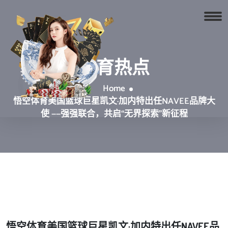
体育热点
Home
悟空体育美国篮球巨星凯文·加内特出任NAVEE品牌大
使 ——强强联合，共启“无界探索”新征程
悟空体育美国篮球巨星凯文·加内特出任NAVEE品