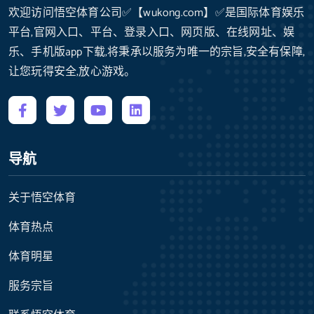
欢迎访问悟空体育公司✅【wukong.com】✅是国际体育娱乐
平台,官网入口、平台、登录入口、网页版、在线网址、娱
乐、手机版app下载,将秉承以服务为唯一的宗旨,安全有保障,
让您玩得安全,放心游戏。
导航
关于悟空体育
体育热点
体育明星
服务宗旨